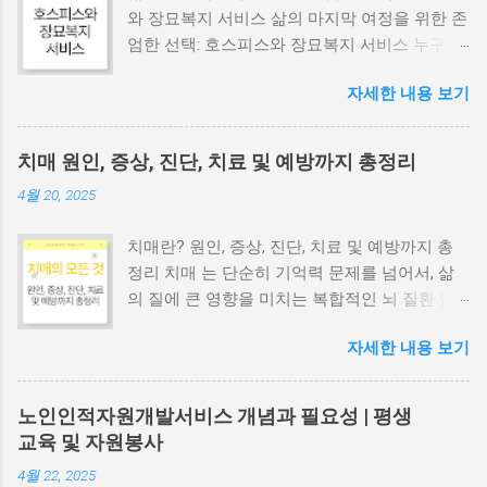
와 장묘복지 서비스 삶의 마지막 여정을 위한 존
엄한 선택: 호스피스와 장묘복지 서비스 누구나
한 번은 삶의 끝자락을 마주하게 됩니다. 이때,
자세한 내용 보기
환자 본인과 남은 가족 모두가 평안하고 존엄하
게 마지막 시간을 보낼 수 있도록 돕는 호스피스
(Hospice)와 장묘복지 서비스 의 중요성이 커지
치매 원인, 증상, 진단, 치료 및 예방까지 총정리
고 있습니다. 단순한 의료 서비스나 장례 절차를
4월 20, 2025
넘어, 이는 인간 존중과 삶의 질 향상 을 위한 총
체적인 돌봄과 지원 체계입니다. 이 글에서는 호
치매란? 원인, 증상, 진단, 치료 및 예방까지 총
스피스 가 무엇인지, 그 역사와 종류는 어떻게
정리 치매 는 단순히 기억력 문제를 넘어서, 삶
되는지, 그리고 장묘복지 서비스 의 개념과 필요
의 질에 큰 영향을 미치는 복합적인 뇌 질환 입
성, 시설, 그리고 최근 주목받는 자연장지 까지,
니다. 조기 진단과 관리가 중요한 치매에 대해
삶의 마지막 여정을 이해하고 준비하는 데 필요
자세한 내용 보기
자세히 알아보세요. 📌 목차 1. 치매란? 2. 치매
한 정보들을 자세히 알려드리겠습니다. 1. 호스
의 진단 과정 3. 치매의 유전적 요인 4. 최신 연구
피스(Hospice)란 무엇이며 왜 필요할까요? 호스
동향 5. 국내 치매 현황 6. 치매의 원인과 주요 유
피스 는 세계보건기구(WHO)에 의해 완치가 불
노인인적자원개발서비스 개념과 필요성 | 평생
형 7. 치매의 대표 증상 8. 치매의 치료법 9. 치매
가능한 환자와 그 가족에게 제공되는 적극적이
교육 및 자원봉사
예방법 1. 치매란? 치매는 하나의 특정 질환이
고 총체적인 돌봄 서비스 로 정의됩니다. 생명
4월 22, 2025
아니라, 다양한 질환에 의해 후천적으로 발생하