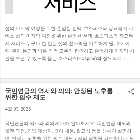
삶의 마지막 여정을 위한 존엄한 선택: 호스피스와 장묘복지 서
비스 삶의 마지막 여정을 위한 존엄한 선택: 호스피스와 장묘복
지 서비스 누구나 한 번은 삶의 끝자락을 마주하게 됩니다. 이
때, 환자 본인과 남은 가족 모두가 평안하고 존엄하게 마지막 시
간을 보낼 수 있도록 돕는 호스피스(Hospice)와 장묘복지 서비
스 의 중요성이 커지고 있습니다. 단순한 의료 서비스나 장례 절
차를 넘어, 이는 인간 존중과 삶의 질 향상 을 위한 총체적인 돌
봄과 지원 체계입니다. 이 글에서는 호스피스 가 무엇인지, 그
역사와 종류는 어떻게 되는지, 그리고 장묘복지 서비스 의 개념
국민연금의 역사와 의의: 안정된 노후를
과 필요성, 시설, 그리고 최근 주목받는 자연장지 까지, 삶의 마
위한 필수 제도
지막 여정을 이해하고 준비하는 데 필요한 정보들을 자세히 알
4월 03, 2025
려드리겠습니다. 1. 호스피스(Hospice)란 무엇이며 왜 필요할까
요? 호스피스 는 세계보건기구(WHO)에 의해 완치가 불가능한
국민연금의 역사와 의의에 대해 알아보세요. 국민연금 제도의
환자와 그 가족에게 제공되는 적극적이고 총체적인 돌봄 서비
발전 과정, 가입 대상자, 급여 내용, 필요성 등을 상세히 설명하
스 로 정의됩니다. 생명 연장을 위한 적극적인 치료 대신, 환자
며, 안정된 노후를 위한 필수 제도로서의 역할을 강조합니다. 노