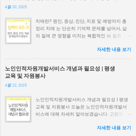
고 있습니다. 단순한 의료 서비스나 장례 절차를
4월 20, 2025
넘어, 이는 인간 존중과 삶의 질 향상 을 위한 총
체적인 돌봄과 지원 체계입니다. 이 글에서는 호
치매란? 원인, 증상, 진단, 치료 및 예방까지 총
스피스 가 무엇인지, 그 역사와 종류는 어떻게
정리 치매 는 단순히 기억력 문제를 넘어서, 삶
되는지, 그리고 장묘복지 서비스 의 개념과 필요
의 질에 큰 영향을 미치는 복합적인 뇌 질환 입
성, 시설, 그리고 최근 주목받는 자연장지 까지,
니다. 조기 진단과 관리가 중요한 치매에 대해
삶의 마지막 여정을 이해하고 준비하는 데 필요
자세한 내용 보기
자세히 알아보세요. 📌 목차 1. 치매란? 2. 치매
한 정보들을 자세히 알려드리겠습니다. 1. 호스
의 진단 과정 3. 치매의 유전적 요인 4. 최신 연구
피스(Hospice)란 무엇이며 왜 필요할까요? 호스
동향 5. 국내 치매 현황 6. 치매의 원인과 주요 유
피스 는 세계보건기구(WHO)에 의해 완치가 불
노인인적자원개발서비스 개념과 필요성 | 평생
형 7. 치매의 대표 증상 8. 치매의 치료법 9. 치매
가능한 환자와 그 가족에게 제공되는 적극적이
교육 및 자원봉사
예방법 1. 치매란? 치매는 하나의 특정 질환이
고 총체적인 돌봄 서비스 로 정의됩니다. 생명
4월 22, 2025
아니라, 다양한 질환에 의해 후천적으로 발생하
연장을 위한 적극적인 치료 대신, 환자의 통증과
는 인지 기능 장애 증후군 을 말합니다. 기억력,
다른 힘든 증상들을 효과적으로 관리 하고, 심리
노인인적자원개발서비스 개념과 필요성 | 평생
언어능력, 판단력, 주의력 등 여러 인지 영역이
적, 사회적, 영적인 지지를 통해 환자와 가족의
교육 및 자원봉사 오늘은 노인인적자원개발서
동시에 저하되며, 이전처럼 일상생활을 유지할
삶의 질을 최상으로 유지 하는 데 목표를 둡니
비스에 대해 자세히 알아보겠습니다. 고령화 사
수 없게 됩니다. 특히 노년기에 발병하는 경우가
다. 이는 단지 죽음을 기다리는 것이 아니라, 남
회가 빠르게 진행됨에 따라 노인들의 사회 참여
많으며, 알츠하이머병 이 가장 흔한 원인 질환입
은 시간을 의미 있고 편안하게 보낼 수 있도록
자세한 내용 보기
와 자립, 그리고 평생교육의 중요성이 점점 커지
니다. 하지만 혈관성 치매, 파킨슨병에 의한 치
돕는 매우 중요한 과정입니다. 2. 호스피스의 역