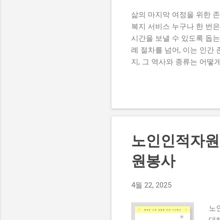
삶의 마지막 여정을 위한 존
복지 서비스 누구나 한 번은
시간을 보낼 수 있도록 돕는
례 절차를 넘어, 이는 인간
지, 그 역사와 종류는 어떻
삶의 마지막 여정을 이해하고
필요할까요? 호스피스 는 
돌봄 서비스 로 정의됩니다.
고, 심리적, 사회적, 영적
다리는 것이 아니라, 남은 
래와 현대적 발전 호스피스
노인인적자원개
었습니다. 병들거나 지친 여
(Hospitality) 에서 유
원봉사
4월 22, 2025
노
대